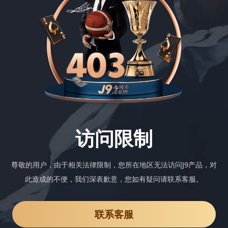
访问限制
尊敬的用户，由于相关法律限制，您所在地区无法访问J9产品，对
此造成的不便，我们深表歉意，您如有疑问请联系客服。
联系客服