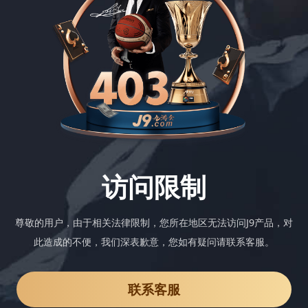
访问限制
尊敬的用户，由于相关法律限制，您所在地区无法访问J9产品，对
此造成的不便，我们深表歉意，您如有疑问请联系客服。
联系客服